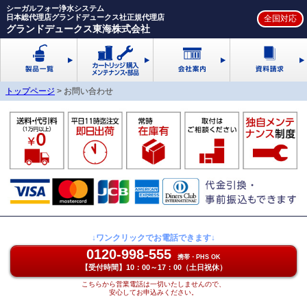
シーガルフォー浄水システム
日本総代理店グランドデュークス社正規代理店
グランドデュークス東海株式会社
トップページ
>
お問い合わせ
↓ワンクリックでお電話できます↓
0120-998-555
携帯・PHS OK
【受付時間】10：00～17：00（土日祝休）
こちらから営業電話は一切いたしませんので、
安心してお申込みください。