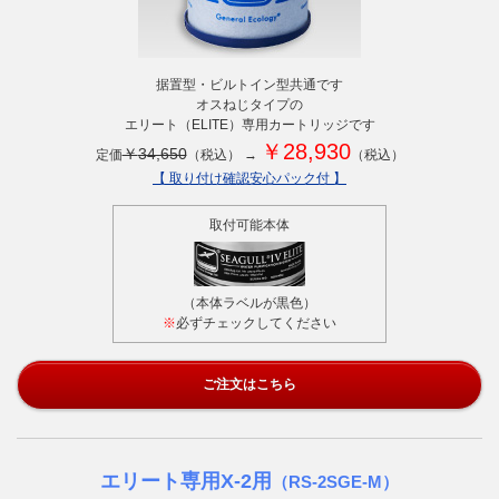
据置型・ビルトイン型共通です
オスねじタイプの
エリート（ELITE）専用カートリッジです
￥
28,930
￥
34,650
定価
（税込） →
（税込）
【 取り付け確認安心パック付 】
取付可能本体
（本体ラベルが黒色）
※
必ずチェックしてください
ご注文はこちら
エリート専用X-2用
（RS-2SGE-M）