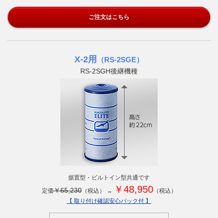
ご注文はこちら
X-2用
（RS-2SGE）
RS-2SGH後継機種
据置型・ビルトイン型共通です
￥
48,950
￥
65,230
定価
（税込） →
（税込）
【 取り付け確認安心パック付 】