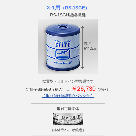
X-1用
（RS-1SGE）
RS-1SGH後継機種
据置型・ビルトイン型共通です
￥
26,730
￥
31,680
定価
（税込） →
（税込）
【 取り付け確認安心パック付 】
取付可能本体
（本体ラベルが銀色）