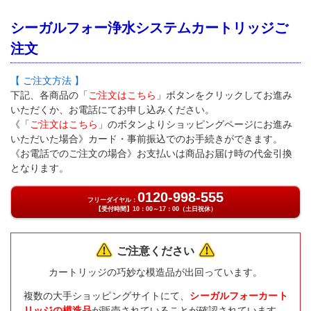
シーガルフォー浄水システムカートリッジご
注文
【 ご注文方法 】
下記、各商品の「
ご注文はこちら
」ボタンをクリックしてお進み
いただくか、お電話にてお申し込みください。
《「
ご注文はこちら
」のボタンよりショッピングページにお進み
いただいた場合》カード・事前振込でのお手続きができます。
《お電話でのご注文の場合》お支払いは商品お届け時の代金引換
となります。
0120-998-555
フリーダイヤル：
【受付時間】10：00～17：00（土日祝休）
ご注意ください
カートリッジの巧妙な模造品が出回っています。
複数の大手ショッピングサイトにて、
シーガルフォーカート
リッジの模造品
が販売されていることが確認されています。