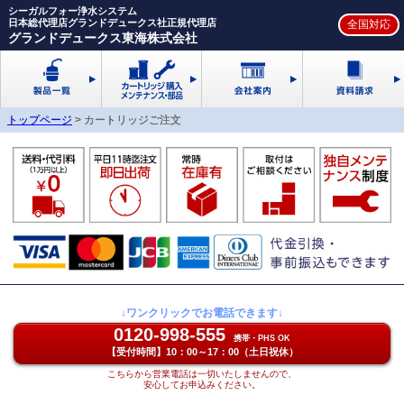
シーガルフォー浄水システム
日本総代理店グランドデュークス社正規代理店
グランドデュークス東海株式会社
トップページ
>
カートリッジご注文
↓ワンクリックでお電話できます↓
0120-998-555
携帯・PHS OK
【受付時間】10：00～17：00（土日祝休）
こちらから営業電話は一切いたしませんので、
安心してお申込みください。